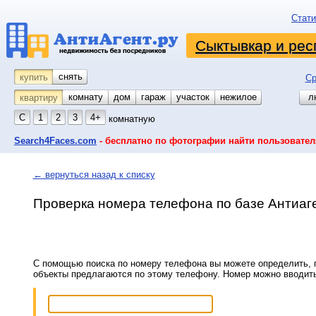
Стати
Сыктывкар и рес
снять
купить
Ср
комнату
койко-место
дом
гараж
участок
нежилое
л
квартиру
С
1
2
3
4+
комнатную
Search4Faces.com
- бесплатно по фотографии найти пользовател
← вернуться назад к списку
Проверка номера телефона по базе Антиаг
С помощью поиска по номеру телефона вы можете определить, п
объекты предлагаются по этому телефону. Номер можно вводит