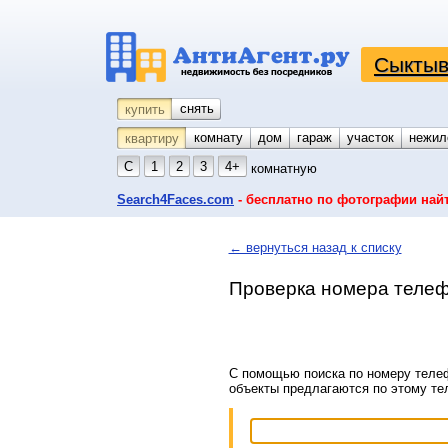
Сыктыв
снять
купить
комнату
койко-место
дом
гараж
участок
нежил
квартиру
С
1
2
3
4+
комнатную
Search4Faces.com
- бесплатно по фотографии най
← вернуться назад к списку
Проверка номера телеф
С помощью поиска по номеру телеф
объекты предлагаются по этому т