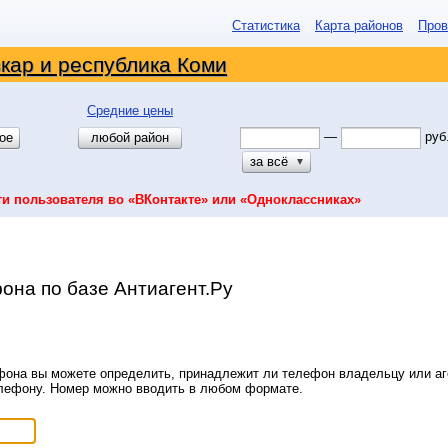
Статистика
Карта районов
Пров
кар и республика Коми
Средние цены
—
руб
ое
любой район
за всё
▼
ти пользователя во «ВКонтакте» или «Одноклассниках»
она по базе Антиагент.Ру
она вы можете определить, принадлежит ли телефон владельцу или аге
елефону. Номер можно вводить в любом формате.