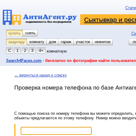
Стати
Сыктывкар и рес
снять
купить
Ср
комнату
койко-место
дом
гараж
участок
нежилое
л
квартиру
С
1
2
3
4+
комнатную
Search4Faces.com
- бесплатно по фотографии найти пользовател
← вернуться назад к списку
Проверка номера телефона по базе Антиаг
С помощью поиска по номеру телефона вы можете определить, п
объекты предлагаются по этому телефону. Номер можно вводит