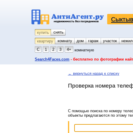
Сыктыв
снять
купить
комнату
койко-место
дом
гараж
участок
нежил
квартиру
С
1
2
3
4+
комнатную
Search4Faces.com
- бесплатно по фотографии най
← вернуться назад к списку
Проверка номера телеф
С помощью поиска по номеру телеф
объекты предлагаются по этому т