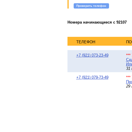
Проверить телефон
Номера начинающиеся с 92107
ТЕЛЕФОН
ПО
+7 (921) 073-23-49
**
Сда
Иль
31 
+7 (921) 079-73-49
**
Про
29 