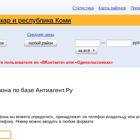
Статистика
Карта районов
Пров
кар и республика Коми
Средние цены
—
руб
ое
любой район
за всё
▼
ти пользователя во «ВКонтакте» или «Одноклассниках»
она по базе Антиагент.Ру
она вы можете определить, принадлежит ли телефон владельцу или аге
елефону. Номер можно вводить в любом формате.