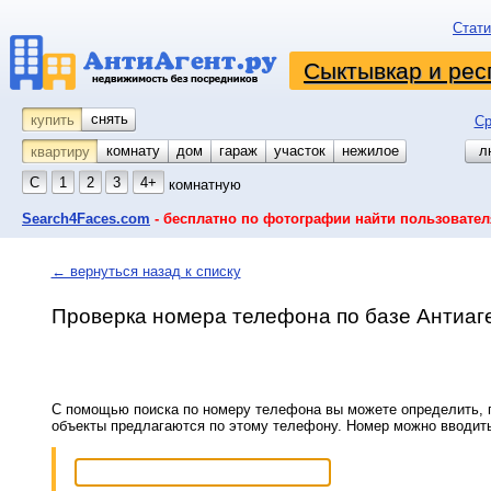
Стати
Сыктывкар и рес
снять
купить
Ср
комнату
койко-место
дом
гараж
участок
нежилое
л
квартиру
С
1
2
3
4+
комнатную
Search4Faces.com
- бесплатно по фотографии найти пользовател
← вернуться назад к списку
Проверка номера телефона по базе Антиаг
С помощью поиска по номеру телефона вы можете определить, п
объекты предлагаются по этому телефону. Номер можно вводит