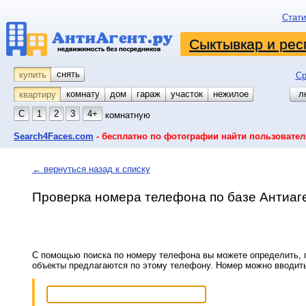
Стати
Сыктывкар и рес
снять
купить
Ср
комнату
койко-место
дом
гараж
участок
нежилое
л
квартиру
С
1
2
3
4+
комнатную
Search4Faces.com
- бесплатно по фотографии найти пользовател
← вернуться назад к списку
Проверка номера телефона по базе Антиаг
С помощью поиска по номеру телефона вы можете определить, п
объекты предлагаются по этому телефону. Номер можно вводит