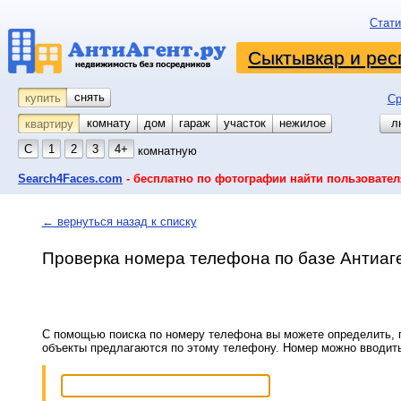
Стати
Сыктывкар и рес
снять
купить
Ср
комнату
койко-место
дом
гараж
участок
нежилое
л
квартиру
С
1
2
3
4+
комнатную
Search4Faces.com
- бесплатно по фотографии найти пользовател
← вернуться назад к списку
Проверка номера телефона по базе Антиаг
С помощью поиска по номеру телефона вы можете определить, п
объекты предлагаются по этому телефону. Номер можно вводит