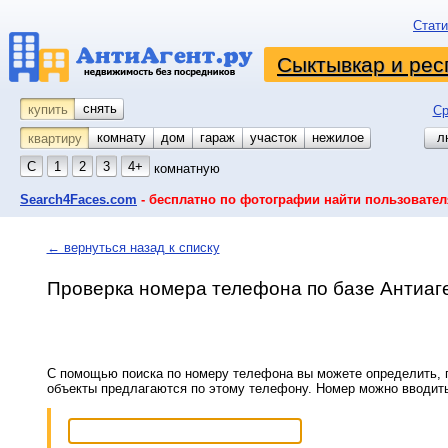
Стати
Сыктывкар и рес
снять
купить
Ср
комнату
койко-место
дом
гараж
участок
нежилое
л
квартиру
С
1
2
3
4+
комнатную
Search4Faces.com
- бесплатно по фотографии найти пользовател
← вернуться назад к списку
Проверка номера телефона по базе Антиаг
С помощью поиска по номеру телефона вы можете определить, п
объекты предлагаются по этому телефону. Номер можно вводит