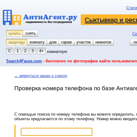
Стати
Сыктывкар и рес
снять
купить
Ср
комнату
койко-место
дом
гараж
участок
нежилое
л
квартиру
С
1
2
3
4+
комнатную
Search4Faces.com
- бесплатно по фотографии найти пользовател
← вернуться назад к списку
Проверка номера телефона по базе Антиаг
С помощью поиска по номеру телефона вы можете определить, п
объекты предлагаются по этому телефону. Номер можно вводит