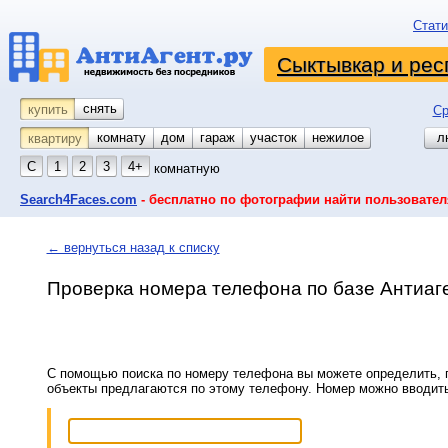
Стати
Сыктывкар и рес
снять
купить
Ср
комнату
койко-место
дом
гараж
участок
нежилое
л
квартиру
С
1
2
3
4+
комнатную
Search4Faces.com
- бесплатно по фотографии найти пользовател
← вернуться назад к списку
Проверка номера телефона по базе Антиаг
С помощью поиска по номеру телефона вы можете определить, п
объекты предлагаются по этому телефону. Номер можно вводит