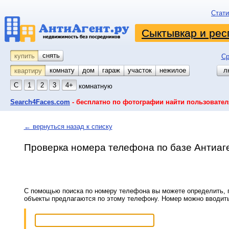
Стати
Сыктывкар и рес
снять
купить
Ср
комнату
койко-место
дом
гараж
участок
нежилое
л
квартиру
С
1
2
3
4+
комнатную
Search4Faces.com
- бесплатно по фотографии найти пользовател
← вернуться назад к списку
Проверка номера телефона по базе Антиаг
С помощью поиска по номеру телефона вы можете определить, п
объекты предлагаются по этому телефону. Номер можно вводит