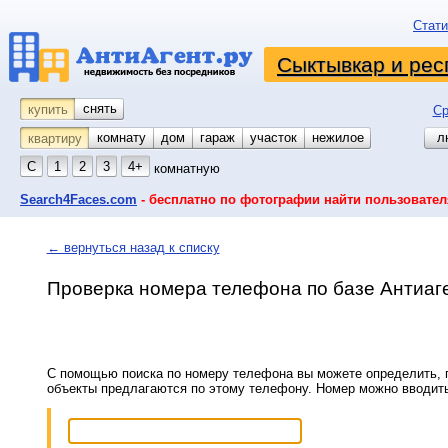
Стати
Сыктывкар и рес
снять
купить
Ср
комнату
койко-место
дом
гараж
участок
нежилое
л
квартиру
С
1
2
3
4+
комнатную
Search4Faces.com
- бесплатно по фотографии найти пользовател
← вернуться назад к списку
Проверка номера телефона по базе Антиаг
С помощью поиска по номеру телефона вы можете определить, п
объекты предлагаются по этому телефону. Номер можно вводит