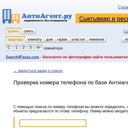
Стати
Сыктывкар и рес
снять
купить
Ср
комнату
койко-место
дом
гараж
участок
нежилое
л
квартиру
С
1
2
3
4+
комнатную
Search4Faces.com
- бесплатно по фотографии найти пользовател
← вернуться назад к списку
Проверка номера телефона по базе Антиаг
С помощью поиска по номеру телефона вы можете определить, п
объекты предлагаются по этому телефону. Номер можно вводит