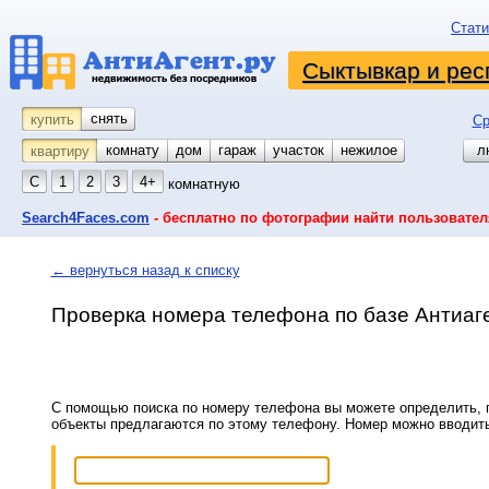
Стати
Сыктывкар и рес
снять
купить
Ср
комнату
койко-место
дом
гараж
участок
нежилое
л
квартиру
С
1
2
3
4+
комнатную
Search4Faces.com
- бесплатно по фотографии найти пользовател
← вернуться назад к списку
Проверка номера телефона по базе Антиаг
С помощью поиска по номеру телефона вы можете определить, п
объекты предлагаются по этому телефону. Номер можно вводит