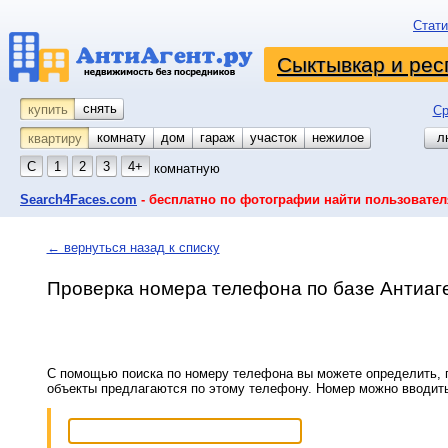
Стати
Сыктывкар и рес
снять
купить
Ср
комнату
койко-место
дом
гараж
участок
нежилое
л
квартиру
С
1
2
3
4+
комнатную
Search4Faces.com
- бесплатно по фотографии найти пользовател
← вернуться назад к списку
Проверка номера телефона по базе Антиаг
С помощью поиска по номеру телефона вы можете определить, п
объекты предлагаются по этому телефону. Номер можно вводит