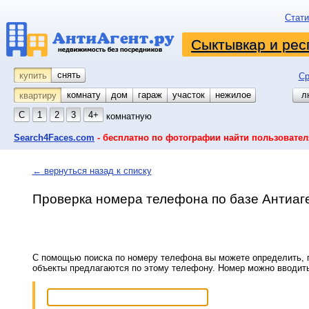
Стати
Сыктывкар и рес
снять
купить
Ср
комнату
койко-место
дом
гараж
участок
нежилое
л
квартиру
С
1
2
3
4+
комнатную
Search4Faces.com
- бесплатно по фотографии найти пользовател
← вернуться назад к списку
Проверка номера телефона по базе Антиаг
С помощью поиска по номеру телефона вы можете определить, п
объекты предлагаются по этому телефону. Номер можно вводит