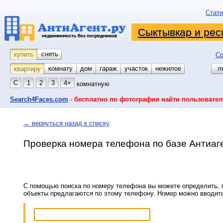
Стати
Сыктывкар и рес
снять
купить
Ср
комнату
койко-место
дом
гараж
участок
нежилое
л
квартиру
С
1
2
3
4+
комнатную
Search4Faces.com
- бесплатно по фотографии найти пользовател
← вернуться назад к списку
Проверка номера телефона по базе Антиаг
С помощью поиска по номеру телефона вы можете определить, п
объекты предлагаются по этому телефону. Номер можно вводит