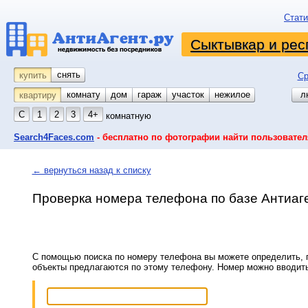
Стати
Сыктывкар и рес
снять
купить
Ср
комнату
койко-место
дом
гараж
участок
нежилое
л
квартиру
С
1
2
3
4+
комнатную
Search4Faces.com
- бесплатно по фотографии найти пользовател
← вернуться назад к списку
Проверка номера телефона по базе Антиаг
С помощью поиска по номеру телефона вы можете определить, п
объекты предлагаются по этому телефону. Номер можно вводит