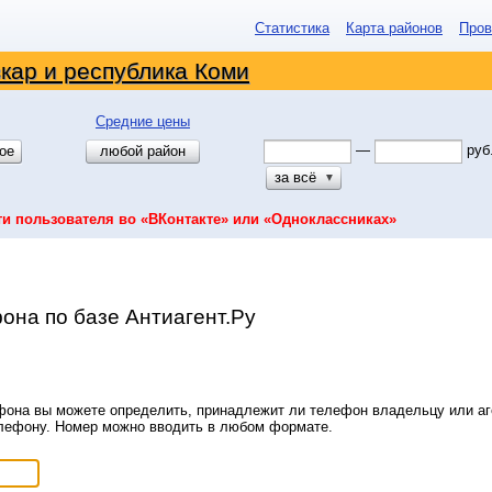
Статистика
Карта районов
Пров
кар и республика Коми
Средние цены
—
руб
ое
любой район
за всё
▼
ти пользователя во «ВКонтакте» или «Одноклассниках»
она по базе Антиагент.Ру
она вы можете определить, принадлежит ли телефон владельцу или аге
елефону. Номер можно вводить в любом формате.