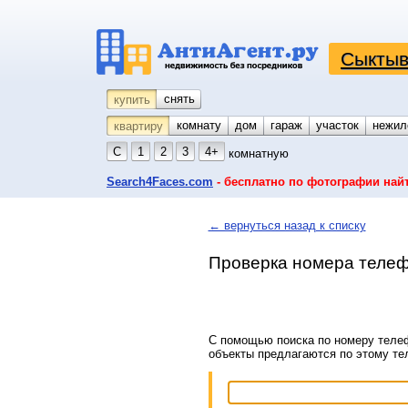
Сыктыв
снять
купить
комнату
койко-место
дом
гараж
участок
нежил
квартиру
С
1
2
3
4+
комнатную
Search4Faces.com
- бесплатно по фотографии най
← вернуться назад к списку
Проверка номера телеф
С помощью поиска по номеру телеф
объекты предлагаются по этому т