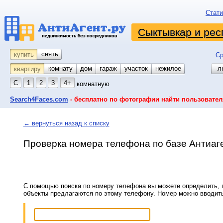
Стати
Сыктывкар и рес
снять
купить
Ср
комнату
койко-место
дом
гараж
участок
нежилое
л
квартиру
С
1
2
3
4+
комнатную
Search4Faces.com
- бесплатно по фотографии найти пользовател
← вернуться назад к списку
Проверка номера телефона по базе Антиаг
С помощью поиска по номеру телефона вы можете определить, п
объекты предлагаются по этому телефону. Номер можно вводит