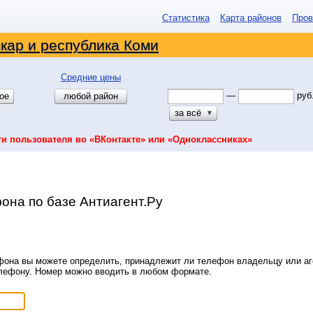
Статистика
Карта районов
Пров
кар и республика Коми
Средние цены
—
руб
ое
любой район
за всё
▼
ти пользователя во «ВКонтакте» или «Одноклассниках»
она по базе Антиагент.Ру
она вы можете определить, принадлежит ли телефон владельцу или аге
елефону. Номер можно вводить в любом формате.