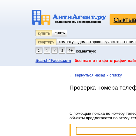
Сыктыв
снять
купить
комнату
койко-место
дом
гараж
участок
нежил
квартиру
С
1
2
3
4+
комнатную
Search4Faces.com
- бесплатно по фотографии най
← вернуться назад к списку
Проверка номера телеф
С помощью поиска по номеру телеф
объекты предлагаются по этому т