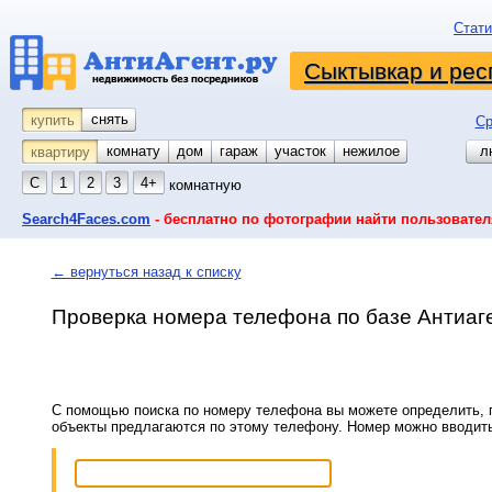
Стати
Сыктывкар и рес
снять
купить
Ср
комнату
койко-место
дом
гараж
участок
нежилое
л
квартиру
С
1
2
3
4+
комнатную
Search4Faces.com
- бесплатно по фотографии найти пользовател
← вернуться назад к списку
Проверка номера телефона по базе Антиаг
С помощью поиска по номеру телефона вы можете определить, п
объекты предлагаются по этому телефону. Номер можно вводит