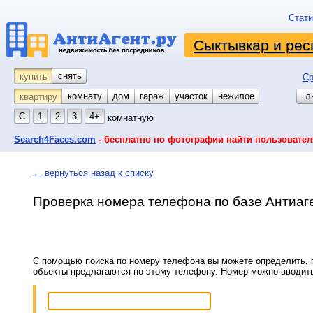
Стати
Сыктывкар и рес
снять
купить
Ср
комнату
койко-место
дом
гараж
участок
нежилое
л
квартиру
С
1
2
3
4+
комнатную
Search4Faces.com
- бесплатно по фотографии найти пользовател
← вернуться назад к списку
Проверка номера телефона по базе Антиаг
С помощью поиска по номеру телефона вы можете определить, п
объекты предлагаются по этому телефону. Номер можно вводит