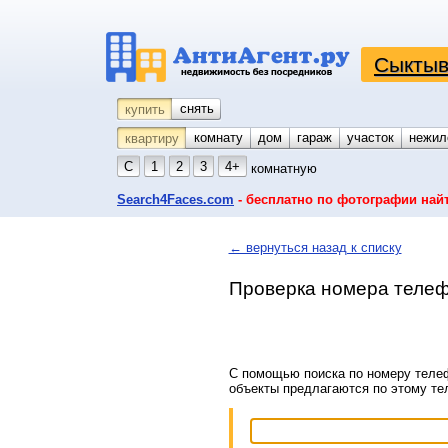
Сыктыв
снять
купить
комнату
койко-место
дом
гараж
участок
нежил
квартиру
С
1
2
3
4+
комнатную
Search4Faces.com
- бесплатно по фотографии най
← вернуться назад к списку
Проверка номера телеф
С помощью поиска по номеру телеф
объекты предлагаются по этому т