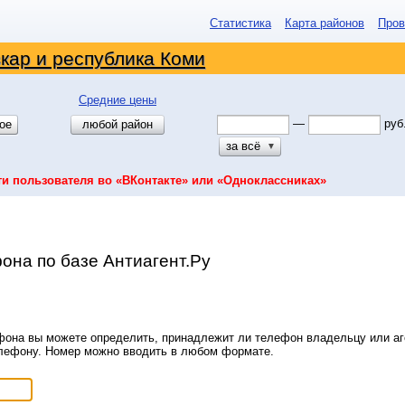
Статистика
Карта районов
Пров
кар и республика Коми
Средние цены
—
руб
ое
любой район
за всё
▼
ти пользователя во «ВКонтакте» или «Одноклассниках»
она по базе Антиагент.Ру
она вы можете определить, принадлежит ли телефон владельцу или аге
елефону. Номер можно вводить в любом формате.