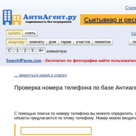
Стати
Сыктывкар и рес
снять
купить
Ср
комнату
койко-место
дом
гараж
участок
нежилое
л
квартиру
С
1
2
3
4+
комнатную
Search4Faces.com
- бесплатно по фотографии найти пользовател
← вернуться назад к списку
Проверка номера телефона по базе Антиаг
С помощью поиска по номеру телефона вы можете определить, п
объекты предлагаются по этому телефону. Номер можно вводит