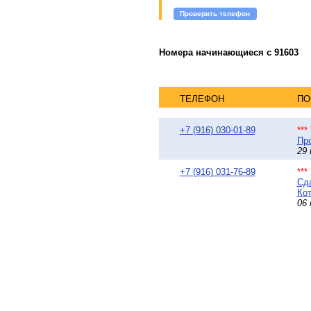
Проверить телефон
Номера начинающиеся с 91603
ТЕЛЕФОН
ПО
+7 (916) 030-01-89
**
Про
29 
+7 (916) 031-76-89
**
Сда
Кот
06 