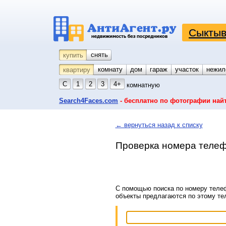
Сыктыв
снять
купить
комнату
койко-место
дом
гараж
участок
нежил
квартиру
С
1
2
3
4+
комнатную
Search4Faces.com
- бесплатно по фотографии най
← вернуться назад к списку
Проверка номера телеф
С помощью поиска по номеру телеф
объекты предлагаются по этому т