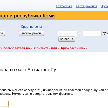
Статистика
Карта районов
Пров
кар и республика Коми
Средние цены
—
руб
ое
любой район
за всё
▼
ти пользователя во «ВКонтакте» или «Одноклассниках»
она по базе Антиагент.Ру
она вы можете определить, принадлежит ли телефон владельцу или аге
елефону. Номер можно вводить в любом формате.