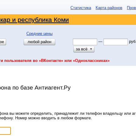
Статистика
Карта районов
Пров
кар и республика Коми
Средние цены
—
руб
ое
любой район
за всё
▼
ти пользователя во «ВКонтакте» или «Одноклассниках»
она по базе Антиагент.Ру
она вы можете определить, принадлежит ли телефон владельцу или аге
елефону. Номер можно вводить в любом формате.