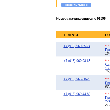
Проверить телефон
Номера начинающиеся с 91596
ТЕЛЕФОН
ПО
+7 (915) 960-35-74
**
Про
16 
+7 (915) 960-98-65
**
Сда
150
19 
+7 (915) 965-58-25
**
Про
07 
+7 (915) 969-44-82
**
Про
22А
21 