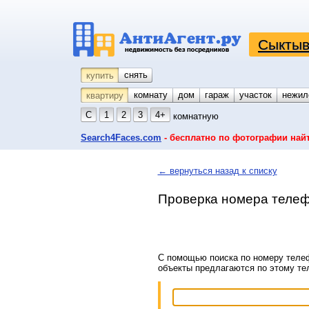
Сыктыв
снять
купить
комнату
койко-место
дом
гараж
участок
нежил
квартиру
С
1
2
3
4+
комнатную
Search4Faces.com
- бесплатно по фотографии най
← вернуться назад к списку
Проверка номера телеф
С помощью поиска по номеру телеф
объекты предлагаются по этому т