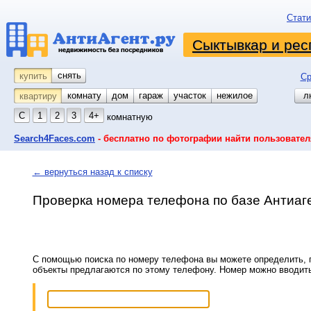
Стати
Сыктывкар и рес
снять
купить
Ср
комнату
койко-место
дом
гараж
участок
нежилое
л
квартиру
С
1
2
3
4+
комнатную
Search4Faces.com
- бесплатно по фотографии найти пользовател
← вернуться назад к списку
Проверка номера телефона по базе Антиаг
С помощью поиска по номеру телефона вы можете определить, п
объекты предлагаются по этому телефону. Номер можно вводит