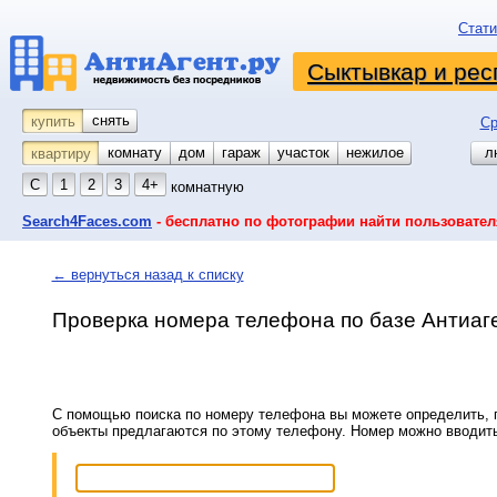
Стати
Сыктывкар и рес
снять
купить
Ср
комнату
койко-место
дом
гараж
участок
нежилое
л
квартиру
С
1
2
3
4+
комнатную
Search4Faces.com
- бесплатно по фотографии найти пользовател
← вернуться назад к списку
Проверка номера телефона по базе Антиаг
С помощью поиска по номеру телефона вы можете определить, п
объекты предлагаются по этому телефону. Номер можно вводит