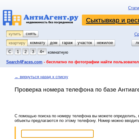
Стати
Сыктывкар и рес
снять
купить
Ср
комнату
койко-место
дом
гараж
участок
нежилое
л
квартиру
С
1
2
3
4+
комнатную
Search4Faces.com
- бесплатно по фотографии найти пользовател
← вернуться назад к списку
Проверка номера телефона по базе Антиаг
С помощью поиска по номеру телефона вы можете определить, п
объекты предлагаются по этому телефону. Номер можно вводит