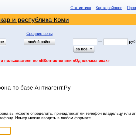
Статистика
Карта районов
Пров
кар и республика Коми
Средние цены
—
руб
ое
любой район
за всё
▼
ти пользователя во «ВКонтакте» или «Одноклассниках»
она по базе Антиагент.Ру
она вы можете определить, принадлежит ли телефон владельцу или аге
елефону. Номер можно вводить в любом формате.