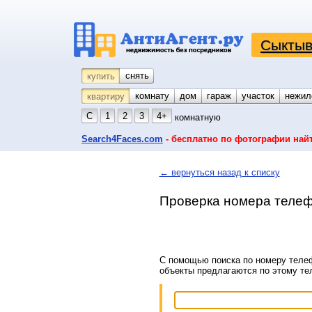
Сыктыв
снять
купить
комнату
койко-место
дом
гараж
участок
нежил
квартиру
С
1
2
3
4+
комнатную
Search4Faces.com
- бесплатно по фотографии най
← вернуться назад к списку
Проверка номера телеф
С помощью поиска по номеру телеф
объекты предлагаются по этому т