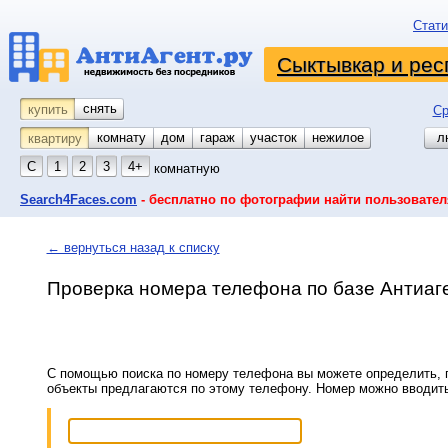
Стати
Сыктывкар и рес
снять
купить
Ср
комнату
койко-место
дом
гараж
участок
нежилое
л
квартиру
С
1
2
3
4+
комнатную
Search4Faces.com
- бесплатно по фотографии найти пользовател
← вернуться назад к списку
Проверка номера телефона по базе Антиаг
С помощью поиска по номеру телефона вы можете определить, п
объекты предлагаются по этому телефону. Номер можно вводит