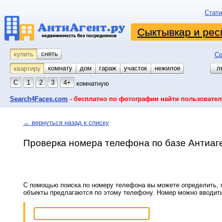
Стати
Сыктывкар и рес
снять
купить
Ср
комнату
койко-место
дом
гараж
участок
нежилое
л
квартиру
С
1
2
3
4+
комнатную
Search4Faces.com
- бесплатно по фотографии найти пользовател
← вернуться назад к списку
Проверка номера телефона по базе Антиаг
С помощью поиска по номеру телефона вы можете определить, п
объекты предлагаются по этому телефону. Номер можно вводит