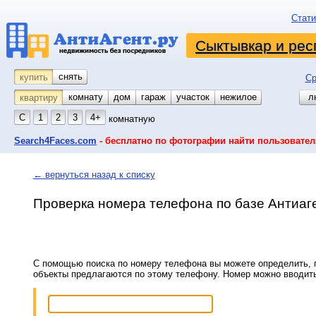
Стати
Сыктывкар и рес
снять
купить
Ср
комнату
койко-место
дом
гараж
участок
нежилое
л
квартиру
С
1
2
3
4+
комнатную
Search4Faces.com
- бесплатно по фотографии найти пользовател
← вернуться назад к списку
Проверка номера телефона по базе Антиаг
С помощью поиска по номеру телефона вы можете определить, п
объекты предлагаются по этому телефону. Номер можно вводит