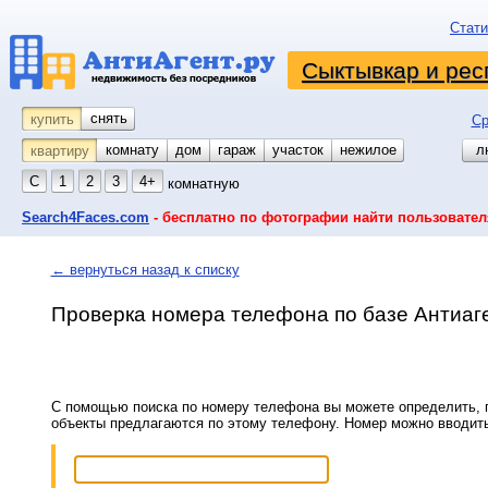
Стати
Сыктывкар и рес
снять
купить
Ср
комнату
койко-место
дом
гараж
участок
нежилое
л
квартиру
С
1
2
3
4+
комнатную
Search4Faces.com
- бесплатно по фотографии найти пользовател
← вернуться назад к списку
Проверка номера телефона по базе Антиаг
С помощью поиска по номеру телефона вы можете определить, п
объекты предлагаются по этому телефону. Номер можно вводит