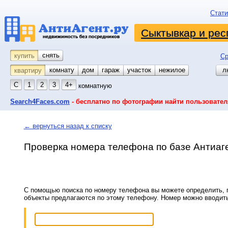
Стати
Сыктывкар и рес
снять
купить
Ср
комнату
койко-место
дом
гараж
участок
нежилое
л
квартиру
С
1
2
3
4+
комнатную
Search4Faces.com
- бесплатно по фотографии найти пользовател
← вернуться назад к списку
Проверка номера телефона по базе Антиаг
С помощью поиска по номеру телефона вы можете определить, п
объекты предлагаются по этому телефону. Номер можно вводит