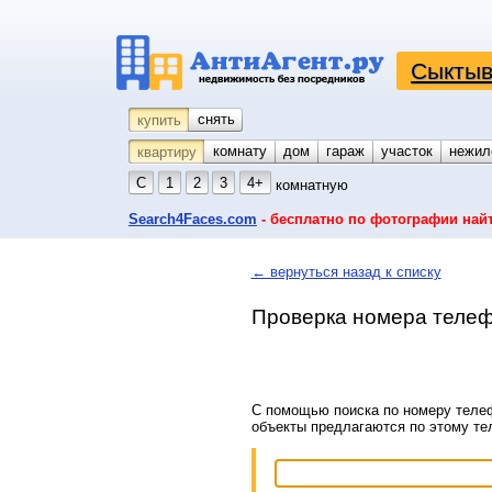
Сыктыв
снять
купить
комнату
койко-место
дом
гараж
участок
нежил
квартиру
С
1
2
3
4+
комнатную
Search4Faces.com
- бесплатно по фотографии най
← вернуться назад к списку
Проверка номера телеф
С помощью поиска по номеру телеф
объекты предлагаются по этому т