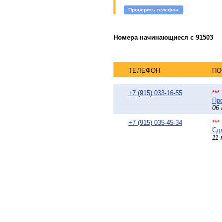
Проверить телефон
Номера начинающиеся с 91503
ТЕЛЕФОН
ПО
+7 (915) 033-16-55
**
Про
06 
+7 (915) 035-45-34
**
Сда
11 