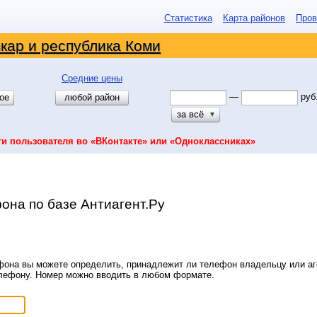
Статистика
Карта районов
Пров
кар и республика Коми
Средние цены
—
руб
ое
любой район
за всё
▼
ти пользователя во «ВКонтакте» или «Одноклассниках»
она по базе Антиагент.Ру
она вы можете определить, принадлежит ли телефон владельцу или аге
елефону. Номер можно вводить в любом формате.