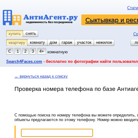
Стати
Сыктывкар и рес
снять
купить
Ср
комнату
койко-место
дом
гараж
участок
нежилое
л
квартиру
С
1
2
3
4+
комнатную
Search4Faces.com
- бесплатно по фотографии найти пользовател
← вернуться назад к списку
Проверка номера телефона по базе Антиаг
С помощью поиска по номеру телефона вы можете определить, п
объекты предлагаются по этому телефону. Номер можно вводит