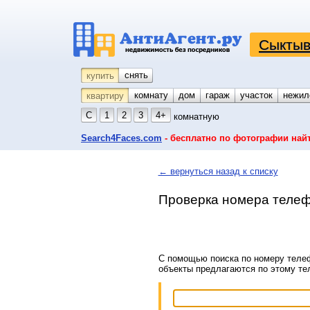
Сыктыв
снять
купить
комнату
койко-место
дом
гараж
участок
нежил
квартиру
С
1
2
3
4+
комнатную
Search4Faces.com
- бесплатно по фотографии най
← вернуться назад к списку
Проверка номера телеф
С помощью поиска по номеру телеф
объекты предлагаются по этому т