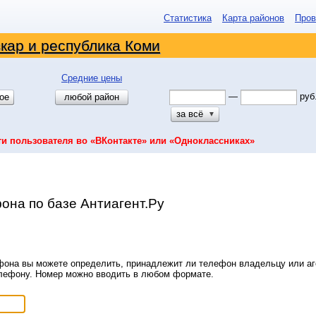
Статистика
Карта районов
Пров
кар и республика Коми
Средние цены
—
руб
ое
любой район
за всё
▼
ти пользователя во «ВКонтакте» или «Одноклассниках»
она по базе Антиагент.Ру
она вы можете определить, принадлежит ли телефон владельцу или аге
елефону. Номер можно вводить в любом формате.