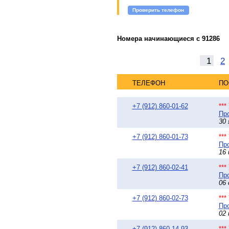
Проверить телефон
Номера начинающиеся с 91286
1
2
ТЕЛЕФОН
ПО
+7 (912) 860-01-62
**
Про
30 
+7 (912) 860-01-73
**
Про
16 
+7 (912) 860-02-41
**
Про
06 
+7 (912) 860-02-73
**
Про
02 
+7 (912) 860-14-93
**