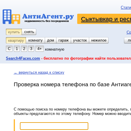
Стати
Сыктывкар и рес
снять
купить
Ср
комнату
койко-место
дом
гараж
участок
нежилое
л
квартиру
С
1
2
3
4+
комнатную
Search4Faces.com
- бесплатно по фотографии найти пользовател
← вернуться назад к списку
Проверка номера телефона по базе Антиаг
С помощью поиска по номеру телефона вы можете определить, п
объекты предлагаются по этому телефону. Номер можно вводит