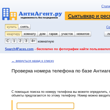
Стати
Сыктывкар и рес
снять
купить
Ср
комнату
койко-место
дом
гараж
участок
нежилое
л
квартиру
С
1
2
3
4+
комнатную
Search4Faces.com
- бесплатно по фотографии найти пользовател
← вернуться назад к списку
Проверка номера телефона по базе Антиаг
С помощью поиска по номеру телефона вы можете определить, п
объекты предлагаются по этому телефону. Номер можно вводит