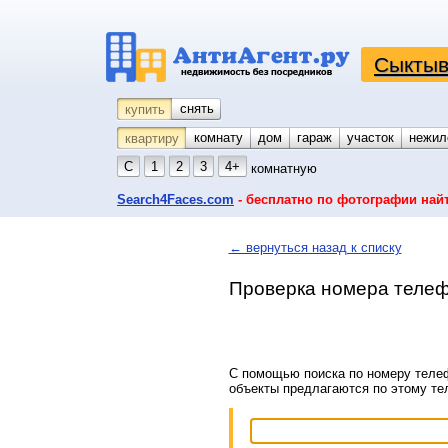
Сыктыв
снять
купить
комнату
койко-место
дом
гараж
участок
нежил
квартиру
С
1
2
3
4+
комнатную
Search4Faces.com
- бесплатно по фотографии най
← вернуться назад к списку
Проверка номера телеф
С помощью поиска по номеру телеф
объекты предлагаются по этому т