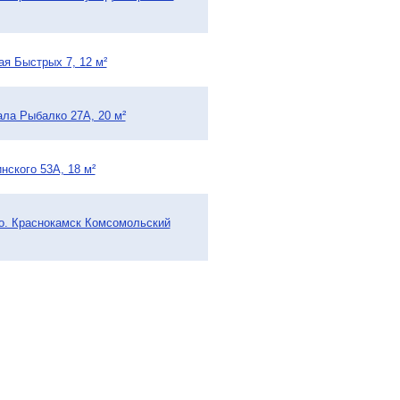
ая Быстрых 7, 12 м²
ала Рыбалко 27А, 20 м²
нского 53А, 18 м²
г.о. Краснокамск Комсомольский