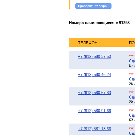
Проверить телефон
Номера начинающиеся с 91258
ТЕЛЕФОН
ПО
+7 (912) 580-37-50
**
Сда
07 
+7 (912) 580-46-24
**
Сда
29 
+7 (912) 580-67-83
**
Сда
28 
+7 (912) 580-91-66
**
Сда
03 
+7 (912) 581-13-66
**
Сда