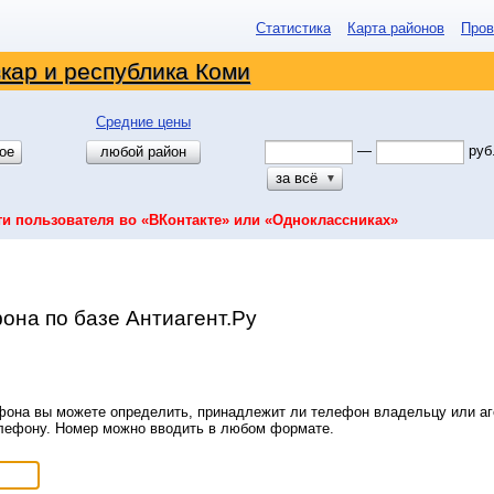
Статистика
Карта районов
Пров
кар и республика Коми
Средние цены
—
руб
ое
любой район
за всё
▼
ти пользователя во «ВКонтакте» или «Одноклассниках»
она по базе Антиагент.Ру
она вы можете определить, принадлежит ли телефон владельцу или аге
елефону. Номер можно вводить в любом формате.