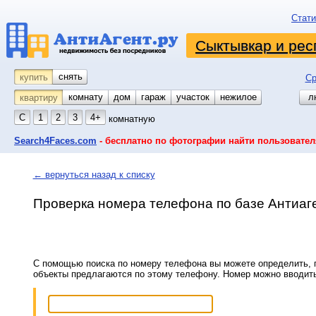
Стати
Сыктывкар и рес
снять
купить
Ср
комнату
койко-место
дом
гараж
участок
нежилое
л
квартиру
С
1
2
3
4+
комнатную
Search4Faces.com
- бесплатно по фотографии найти пользовател
← вернуться назад к списку
Проверка номера телефона по базе Антиаг
С помощью поиска по номеру телефона вы можете определить, п
объекты предлагаются по этому телефону. Номер можно вводит