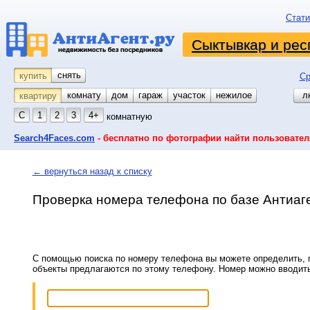
Стати
Сыктывкар и рес
снять
купить
Ср
комнату
койко-место
дом
гараж
участок
нежилое
л
квартиру
С
1
2
3
4+
комнатную
Search4Faces.com
- бесплатно по фотографии найти пользовател
← вернуться назад к списку
Проверка номера телефона по базе Антиаг
С помощью поиска по номеру телефона вы можете определить, п
объекты предлагаются по этому телефону. Номер можно вводит