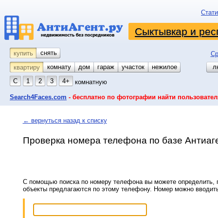
Стати
Сыктывкар и рес
снять
купить
Ср
комнату
койко-место
дом
гараж
участок
нежилое
л
квартиру
С
1
2
3
4+
комнатную
Search4Faces.com
- бесплатно по фотографии найти пользовател
← вернуться назад к списку
Проверка номера телефона по базе Антиаг
С помощью поиска по номеру телефона вы можете определить, п
объекты предлагаются по этому телефону. Номер можно вводит