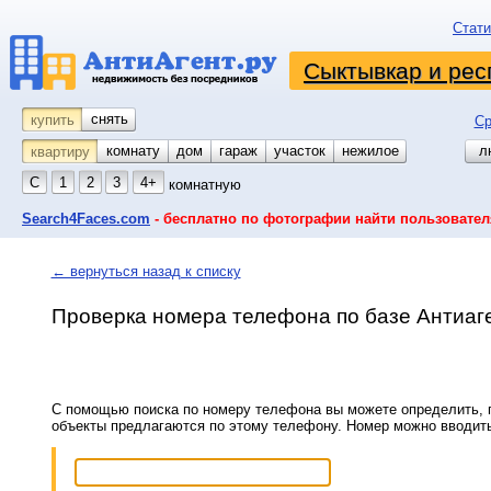
Стати
Сыктывкар и рес
снять
купить
Ср
комнату
койко-место
дом
гараж
участок
нежилое
л
квартиру
С
1
2
3
4+
комнатную
Search4Faces.com
- бесплатно по фотографии найти пользовател
← вернуться назад к списку
Проверка номера телефона по базе Антиаг
С помощью поиска по номеру телефона вы можете определить, п
объекты предлагаются по этому телефону. Номер можно вводит