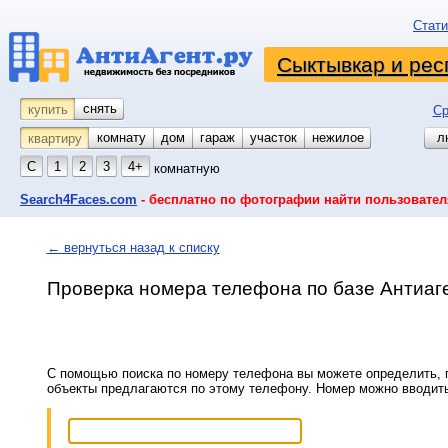
Стати
Сыктывкар и рес
снять
купить
Ср
комнату
койко-место
дом
гараж
участок
нежилое
л
квартиру
С
1
2
3
4+
комнатную
Search4Faces.com
- бесплатно по фотографии найти пользовател
← вернуться назад к списку
Проверка номера телефона по базе Антиаг
С помощью поиска по номеру телефона вы можете определить, п
объекты предлагаются по этому телефону. Номер можно вводит