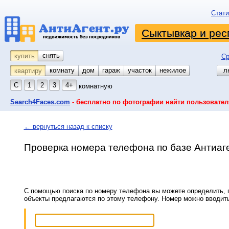
Стати
Сыктывкар и рес
снять
купить
Ср
комнату
койко-место
дом
гараж
участок
нежилое
л
квартиру
С
1
2
3
4+
комнатную
Search4Faces.com
- бесплатно по фотографии найти пользовател
← вернуться назад к списку
Проверка номера телефона по базе Антиаг
С помощью поиска по номеру телефона вы можете определить, п
объекты предлагаются по этому телефону. Номер можно вводит