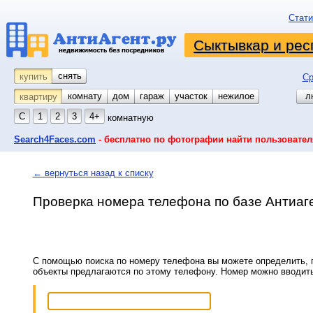
Стати
Сыктывкар и рес
снять
купить
Ср
комнату
койко-место
дом
гараж
участок
нежилое
л
квартиру
С
1
2
3
4+
комнатную
Search4Faces.com
- бесплатно по фотографии найти пользовател
← вернуться назад к списку
Проверка номера телефона по базе Антиаг
С помощью поиска по номеру телефона вы можете определить, п
объекты предлагаются по этому телефону. Номер можно вводит