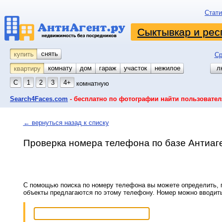
Стати
Сыктывкар и рес
снять
купить
Ср
комнату
койко-место
дом
гараж
участок
нежилое
л
квартиру
С
1
2
3
4+
комнатную
Search4Faces.com
- бесплатно по фотографии найти пользовател
← вернуться назад к списку
Проверка номера телефона по базе Антиаг
С помощью поиска по номеру телефона вы можете определить, п
объекты предлагаются по этому телефону. Номер можно вводит